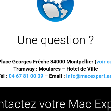
Une question ?
Place Georges Frêche 34000 Montpellier (
voir c
Tramway : Moulares – Hotel de Ville
él :
04 67 81 00 09
– Email :
info@macexpert.a
ntactez votre Mac Exp