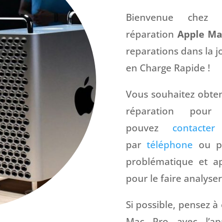
Bienvenue chez 
réparation
Apple Ma
reparations dans la j
en Charge Rapide !
Vous souhaitez obte
réparation po
pouvez
contacter
u
par
téléphone
ou 
problématique et ap
pour le faire analyser
Si possible, pensez à
Mac Pro avec l’ap